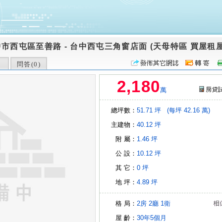
中市西屯區至善路
-
台中西屯三角窗店面 (天母特區 買屋租屋
問答(
0
)
2,180
萬
總坪數：
51.71 坪
(每坪 42.16 萬)
主建物：
40.12 坪
附 屬：
1.46 坪
公 設：
10.12 坪
其 它：
0 坪
地 坪：
4.89 坪
格 局：
2房
2廳
1衛
屋 齡：
30年5個月