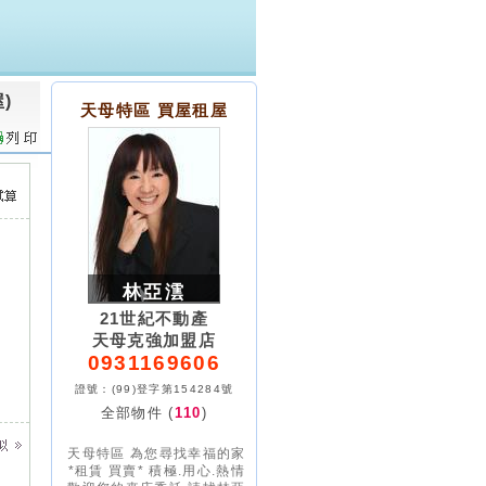
)
天母特區 買屋租屋
林亞澐
21世紀不動產
天母克強加盟店
0931169606
證號：(99)登字第154284號
全部物件 (
110
)
天母特區 為您尋找幸福的家
*租賃 買賣* 積極.用心.熱情