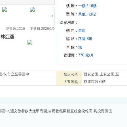
樓 層：
一樓 /
16樓
型 態：
其他
／
辦公
法定用途：
瀏覽數:
1316
更新日:
2026/1/9
朝 向：
東南
林亞澐
臨 路：
路寬:8米
車 位：
無
管理費：
776 元/月
國小,市立至善國中
西安公園,上安公園,至
鄰近公園：
捷運市政府站
大眾運輸：
國中,適文教餐飲大逢甲商圈,自用收租兩相宜租金投報高,具投資價值