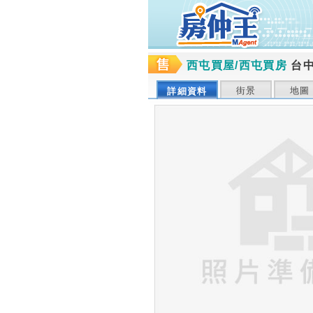
西屯買屋/西屯買房
台
街景
地圖
詳細資料