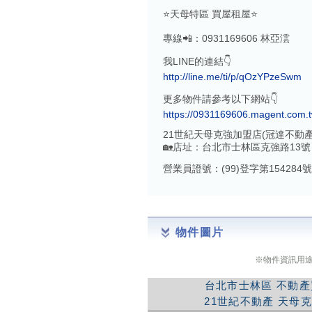
⭐️天母特區 買屋租屋⭐️
專線📲：0931169606 林亞澐
我LINE的連結👇
http://line.me/ti/p/qOzYPzeSwm
更多物件請參考以下網站👇
https://0931169606.magent.com.t
21世紀天母克強加盟店(冠達不動
🏡店址：台北市士林區克強路13號
營業員證號：(99)登字第154284號
物件圖片
※物件資訊用
台北市士林區
不動產
21世紀不動產
天母克