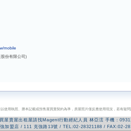
w/mobile
產股份有限公司)
途以使用執照、謄本記載或預售屋買賣契約為準，房屋照片僅反應使用現況，若有疑問
買屋賣屋出租屋請找Magent行動經紀人員
林亞澐
手機：
0931
強加盟店
/
111
克強路13號
/ TEL:
02-28321188
/ FAX:
02-2