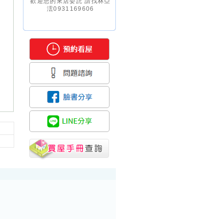
歡迎您的來店委託 請找林亞
澐0931169606