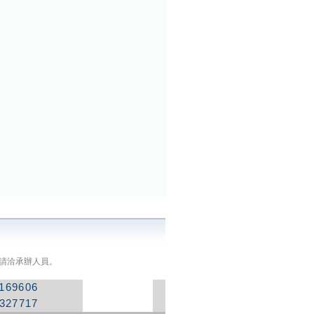
請洽承辦人員。
169606
8327717