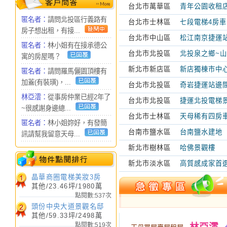
台北市萬華區
青年公園收租
匿名者：
請問北投區行義路有
台北市士林區
七段電梯4房車
房子想出租，有接...
台北市中山區
松江南京捷運站
匿名者：
林小姐有在接承德公
台北市北投區
北投泉之鄉~
寓的房屋嗎？
新北市新店區
新店獨棟市中
匿名者：
請問羅馬儷園頂樓有
加蓋(有裝璜)，...
台北市北投區
奇岩捷運站邊
林亞澐：
從事房仲業已經2年了
台北市北投區
捷運北投電梯景
~很感謝身邊總...
台北市士林區
天母稀有四房
匿名者：
林小姐妳好，有發簡
台南市鹽水區
台南鹽水建地
訊請幫我留意天母...
新北市樹林區
哈佛景觀樓
新北市淡水區
高質感成家首
晶華商圈電梯美妝3房
其他/23.46坪/1980萬
點閱數:537次
頭份中央大道景觀名邸
其他/59.33坪/2498萬
點閱數:519次
林亞澐