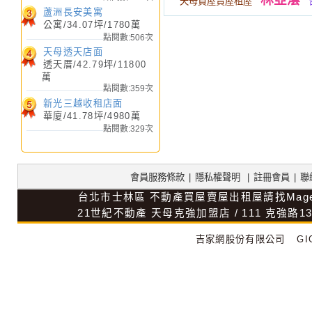
天母買屋賣屋租屋
蘆洲長安美寓
公寓/34.07坪/1780萬
點閱數:506次
天母透天店面
透天厝/42.79坪/11800
萬
點閱數:359次
新光三越收租店面
華廈/41.78坪/4980萬
點閱數:329次
會員服務條款
|
隱私權聲明
|
註冊會員
|
聯
台北市士林區
不動產買屋賣屋出租屋請找Mag
21世紀不動產
天母克強加盟店
/
111
克強路1
吉家網股份有限公司
GIG