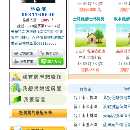
65.84
坪 /
公寓
30.81
林亞澐
總價
4,880
萬
總價
2
0931169606
士林買屋/士林買房
淡水買屋
推薦人數：
1085
人
證號：(99)登字第154284號
天母特區 為您尋找幸福的家 *租賃
買賣* 積極.用心.熱情 歡迎您的來店
委託 請找林亞澐0931169606
天母店辦超值車庫
高質感
中山北路七段
新
15.69
坪 /
公寓
47.65
總價
488
萬
總價
1
行政區
物
台北市北投區
北投低總價電
新北市淡水區
渡假別墅荷蘭
您瀏覽的最近五筆
台北市士林區
天母店辦超值
新北市蘆洲區
蘆洲光華路低